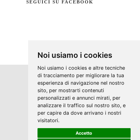
SEGUICI SU FACEBOOK
Noi usiamo i cookies
Noi usiamo i cookies e altre tecniche
di tracciamento per migliorare la tua
Copyrights © 2026 Mediterranea Budella di
esperienza di navigazione nel nostro
sito, per mostrarti contenuti
Grazia Nicolò Tutti i diritti riservati.
personalizzati e annunci mirati, per
Partita Iva: 02152300816 /
analizzare il traffico sul nostro sito, e
Privacy e Cookie Policy
per capire da dove arrivano i nostri
visitatori.
Accetto